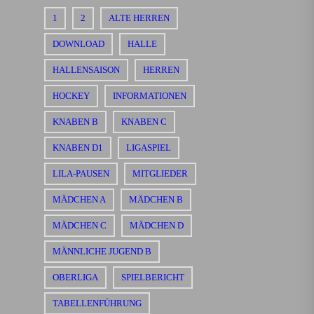
1
2
ALTE HERREN
DOWNLOAD
HALLE
HALLENSAISON
HERREN
HOCKEY
INFORMATIONEN
KNABEN B
KNABEN C
KNABEN D1
LIGASPIEL
LILA-PAUSEN
MITGLIEDER
MÄDCHEN A
MÄDCHEN B
MÄDCHEN C
MÄDCHEN D
MÄNNLICHE JUGEND B
OBERLIGA
SPIELBERICHT
TABELLENFÜHRUNG