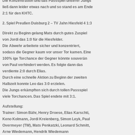
Die Konzentration und das Passspiel unserer Jungs
ließ dann leider etwas nach und so stand es am Ende
2:1 für den KHTC.
2. Spiel Preußen Duisburg 2 – TV Jahn Hiesfeld 4 1:3
Direkt zu Beginn gelang Mats durch gutes Zuspiel
von Jordi das 1:0 für die Hiesfelder.
Die Abwehr arbeitete sicher und konzentriert,
sodass die Gegner kaum vor unser Tor kamen. Eine
100% ige Torchance der Gegner könnte souverän
von Paul verhindert werden. Es folgte dann das
verdiente 2:0 durch Elias.
Durch eine schnelle Aktion zu Beginn der zweiten
Halbzeit konnte Leo das 3:0 erzielen.
Die Jungs erkämpften sich durch tollen Passspiel
viele Torchancen. Das Spiel endete mit 3:1.
Aufstellung:
Trainer:
Simon Bähr, Henry Droese, Elias Karschti,
Keno Kolmann, Jordi Kreienberg, Simon Leyk, Paul
Overmeyer (TW), Mats Penkatzki, Leonard Schmitt,
Arne Wiedemann, Hendrik Wiedemann