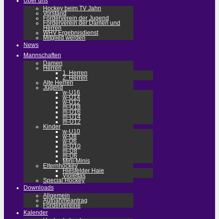
Über uns
Hockey beim TV Jahn
Vorstand
Förderverein der Jugend
Förderverein der Damen und
Herren
WHV Ergebnisdienst
Mitglied werden
News
Mannschaften
Damen
Herren
1. Herren
2. Herren
Alte Herren
Jugend
w-U16
w-U14
w-U12
m-U18
m-U16
m-U14
m-U12
Kinder
w-U10
w-U8
w-U6
m-U10
m-U8
m-U6
Mini-Minis
Elternhockey
Hiesfelder Haie
Violettas
Special Hockey
Downloads
Allgemein
Aufnahmeantrag
Fördervereine
Kalender