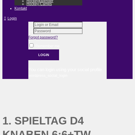
Hockeykalender
Hockey-Camps
Kontakt
Login
Forgot password?
Remember me
You can login using your social profile
wordpress_social_login
1. SPIELTAG D4
KNABEN 6:6+TW