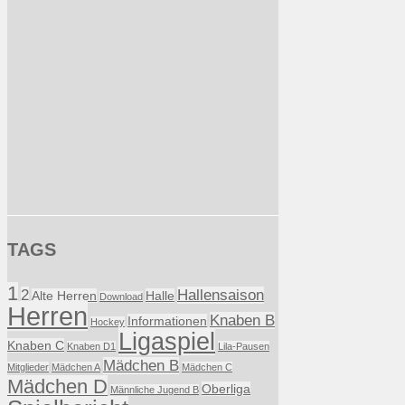
TAGS
1
2
Hallensaison
Alte Herren
Halle
Download
Herren
Knaben B
Informationen
Hockey
Ligaspiel
Knaben C
Knaben D1
Lila-Pausen
Mädchen B
Mitglieder
Mädchen A
Mädchen C
Mädchen D
Oberliga
Männliche Jugend B