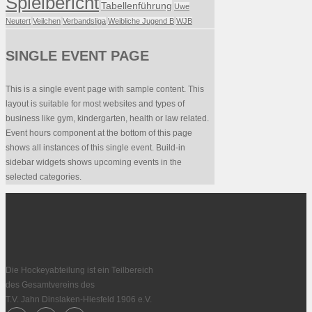
Spielbericht
Tabellenführung
Uwe
Neutert
Veilchen
Verbandsliga
Weibliche Jugend B
WJB
SINGLE EVENT PAGE
This is a single event page with sample content. This
layout is suitable for most websites and types of
business like gym, kindergarten, health or law related.
Event hours component at the bottom of this page
shows all instances of this single event. Build-in
sidebar widgets shows upcoming events in the
selected categories.
Die Hockeyabteilung ist ein Teilbereich
des Gesamtvereins des
T.V. Jahn Dinslaken-Hiesfeld 1906 e.V.