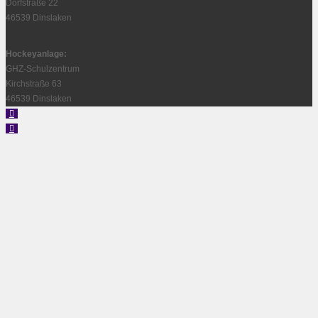
Dorfstraße 22
46539 Dinslaken
Hockeyanlage:
GHZ-Schulzentrum
Kirchstraße 63
46539 Dinslaken