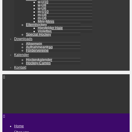
w-U10
w-U8
w-U6
m-U10
m-U8
m-U6
Mini-Minis
Elternhockey
Hiesfelder Haie
Violettas
Special Hockey
Downloads
Allgemein
Aufnahmeantrag
Fördervereine
Kalender
Hockeykalender
Hockey-Camps
Kontakt
Home