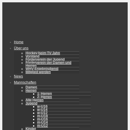
Home
Über uns
Hockey beim TV Jahn
Vorstand
Förderverein der Jugend
Förderverein der Damen und
Herren
WHV Ergebnisdienst
Mitglied werden
News
Mannschaften
Damen
Herren
1. Herren
2. Herren
Alte Herren
Jugend
w-U16
w-U14
w-U12
m-U18
m-U16
m-U14
m-U12
Kinder