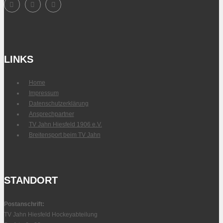
LINKS
Home
Impressum
Datenschutz­erklärung
Ansprechpartner
TV Jahn Hiesfeld 1906 e.V.
Breitensport beim TV Jahn
STANDORT
Postanschrift:
TV Jahn Hiesfeld Hockeyabteilung