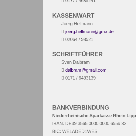
0177 / 4689241
KASSENWART
Joerg Hellmann
joerg.hellmann@gmx.de
02064 / 98921
SCHRIFTFÜHRER
Sven Dalbram
dalbram@gmail.com
0171 / 6483139
BANKVERBINDUNG
Niederrheinische Sparkasse Rhein Lip
IBAN: DE39 3565 0000 0000 6959 32
BIC: WELADED1WES