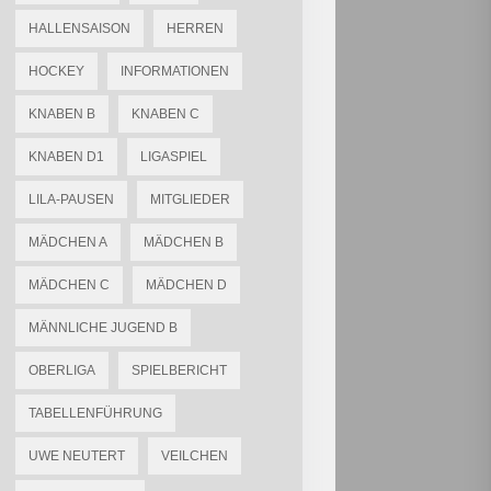
HALLENSAISON
HERREN
HOCKEY
INFORMATIONEN
KNABEN B
KNABEN C
KNABEN D1
LIGASPIEL
LILA-PAUSEN
MITGLIEDER
MÄDCHEN A
MÄDCHEN B
MÄDCHEN C
MÄDCHEN D
MÄNNLICHE JUGEND B
OBERLIGA
SPIELBERICHT
TABELLENFÜHRUNG
UWE NEUTERT
VEILCHEN