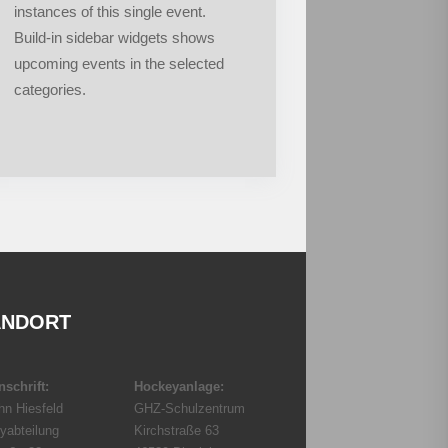
instances of this single event.
Build-in sidebar widgets shows
upcoming events in the selected
categories.
ANDORT
schrift:
Hockeyanlage:
hn Hiesfeld
GHZ-Schulzentrum
yabteilung
Kirchstraße 63