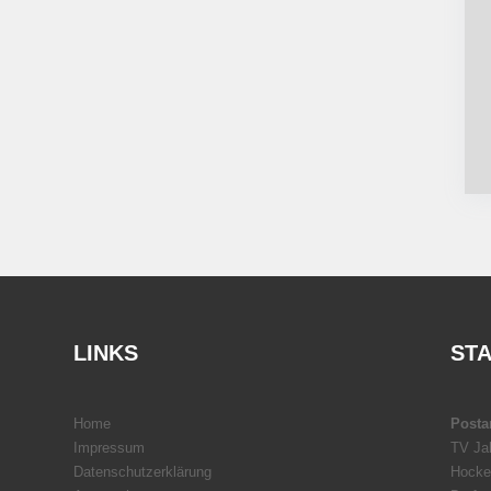
LINKS
ST
Home
Postan
Impressum
TV Ja
Datenschutz­erklärung
Hocke