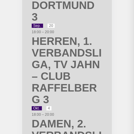
DORTMUND
3
Sep.
20
18:00
–
20:00
HERREN, 1.
VERBANDSLI
GA, TV JAHN
– CLUB
RAFFELBER
G 3
Okt.
4
18:00
–
20:00
DAMEN, 2.