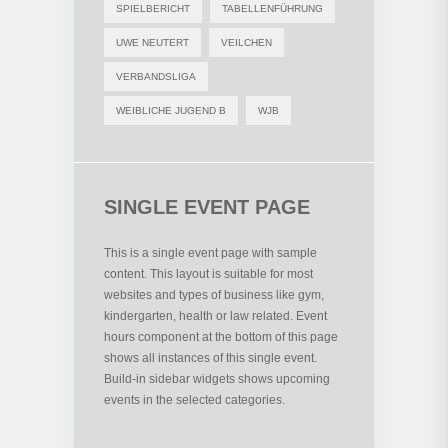
SPIELBERICHT
TABELLENFÜHRUNG
UWE NEUTERT
VEILCHEN
VERBANDSLIGA
WEIBLICHE JUGEND B
WJB
SINGLE EVENT PAGE
This is a single event page with sample
content. This layout is suitable for most
websites and types of business like gym,
kindergarten, health or law related. Event
hours component at the bottom of this page
shows all instances of this single event.
Build-in sidebar widgets shows upcoming
events in the selected categories.