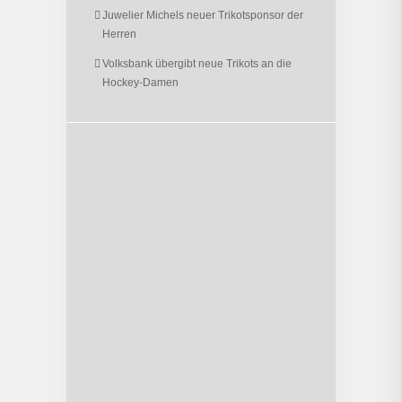
Juwelier Michels neuer Trikotsponsor der
Herren
Volksbank übergibt neue Trikots an die
Hockey-Damen