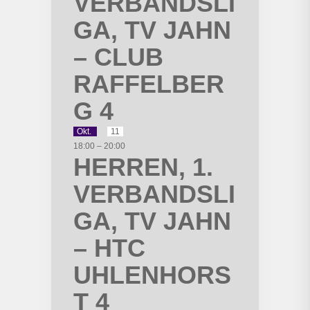
VERBANDSLI
GA, TV JAHN
– CLUB
RAFFELBER
G 4
Okt.
11
18:00
–
20:00
HERREN, 1.
VERBANDSLI
GA, TV JAHN
– HTC
UHLENHORS
T 4