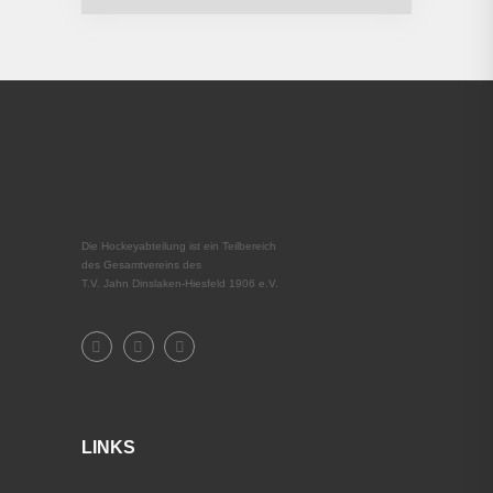
Die Hockeyabteilung ist ein Teilbereich
des Gesamtvereins des
T.V. Jahn Dinslaken-Hiesfeld 1906 e.V.
LINKS