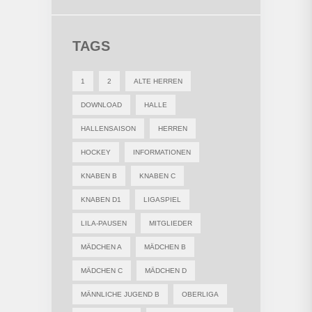
TAGS
1
2
ALTE HERREN
DOWNLOAD
HALLE
HALLENSAISON
HERREN
HOCKEY
INFORMATIONEN
KNABEN B
KNABEN C
KNABEN D1
LIGASPIEL
LILA-PAUSEN
MITGLIEDER
MÄDCHEN A
MÄDCHEN B
MÄDCHEN C
MÄDCHEN D
MÄNNLICHE JUGEND B
OBERLIGA