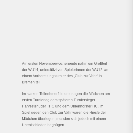
Am ersten Novemberwochenende nahm ein Großteil
der WU14, unterstützt von Spielerinnen der WU12, an
einem Vorbereitungsturnier des „Club zur Vahr“ in
Bremen teil.
Im starken Teilnehmerfeld unterlagen die Mädchen am
ersten Turniertag dem späteren Turniersieger
Harvestehuder THC und dem Uhlenhorster HC. Im
Spiel gegen den Club zur Vahr waren die Hiesfelder
Mädchen überlegen, mussten sich jedoch mit einem
Unentschieden begnügen.