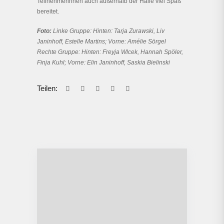
Teilnehmerinnen auch außerhalb der Halle viel Spaß
bereitet.
Foto:
Linke Gruppe: Hinten: Tarja Zurawski, Liv
Janinhoff, Estelle Martins; Vorne: Amélie Sörgel
Rechte Gruppe: Hinten: Freyja Wlcek, Hannah Spöler,
Finja Kuhl; Vorne: Elin Janinhoff, Saskia Bielinski
Teilen: