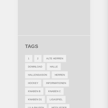
TAGS
1
2
ALTE HERREN
DOWNLOAD
HALLE
HALLENSAISON
HERREN
HOCKEY
INFORMATIONEN
KNABEN B
KNABEN C
KNABEN D1
LIGASPIEL
LILA-PAUSEN
MITGLIEDER