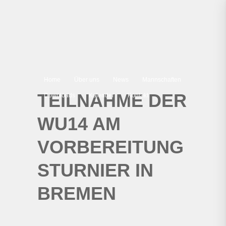
Home
Über uns
News
Mannschaften
TEILNAHME DER
Downloads
Kalender
Kontakt
WU14 AM
VORBEREITUNG
STURNIER IN
BREMEN