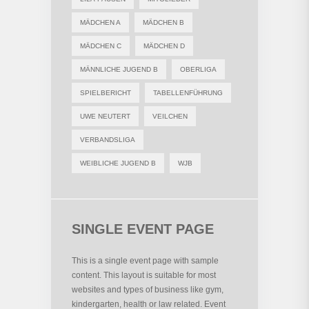
MÄDCHEN A
MÄDCHEN B
MÄDCHEN C
MÄDCHEN D
MÄNNLICHE JUGEND B
OBERLIGA
SPIELBERICHT
TABELLENFÜHRUNG
UWE NEUTERT
VEILCHEN
VERBANDSLIGA
WEIBLICHE JUGEND B
WJB
SINGLE EVENT PAGE
This is a single event page with sample
content. This layout is suitable for most
websites and types of business like gym,
kindergarten, health or law related. Event