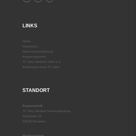
LINKS
Home
Impressum
Datenschutz­erklärung
Ansprechpartner
TV Jahn Hiesfeld 1906 e.V.
Breitensport beim TV Jahn
STANDORT
Postanschrift:
TV Jahn Hiesfeld Hockeyabteilung
Dorfstraße 22
46539 Dinslaken
Hockeyanlage: