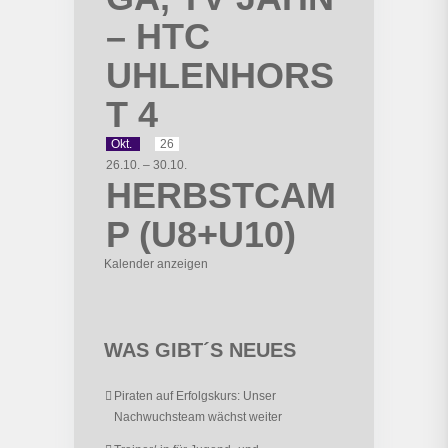
– HTC
UHLENHORS
T 4
Okt.
26
26.10.
–
30.10.
HERBSTCAM
P (U8+U10)
Kalender anzeigen
WAS GIBT´S NEUES
Piraten auf Erfolgskurs: Unser
Nachwuchsteam wächst weiter