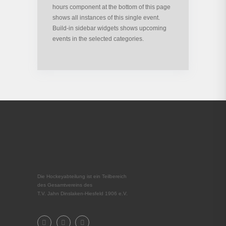
hours component at the bottom of this page
shows all instances of this single event.
Build-in sidebar widgets shows upcoming
events in the selected categories.
Die Hockeyabteilung ist ein Teilbereich
des Gesamtvereins des
T.V. Jahn Dinslaken-Hiesfeld 1906 e.V.