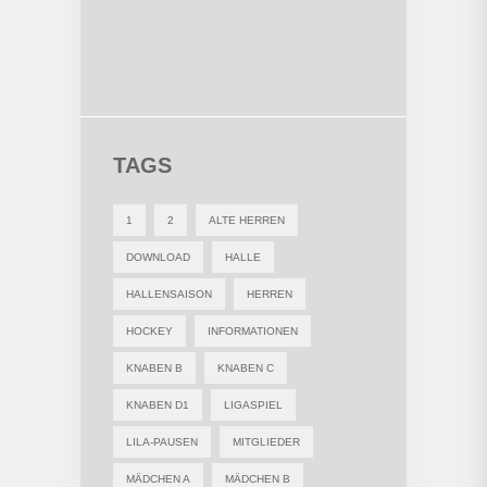
TAGS
1
2
ALTE HERREN
DOWNLOAD
HALLE
HALLENSAISON
HERREN
HOCKEY
INFORMATIONEN
KNABEN B
KNABEN C
KNABEN D1
LIGASPIEL
LILA-PAUSEN
MITGLIEDER
MÄDCHEN A
MÄDCHEN B