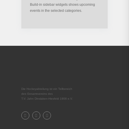
Build-in sidebar widgets shows upcoming
events in the selected categories.
Die Hockeyabteilung ist ein Teilbereich
des Gesamtvereins des
T.V. Jahn Dinslaken-Hiesfeld 1906 e.V.