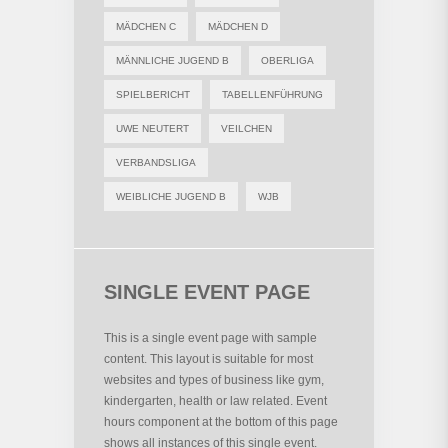
MÄDCHEN C
MÄDCHEN D
MÄNNLICHE JUGEND B
OBERLIGA
SPIELBERICHT
TABELLENFÜHRUNG
UWE NEUTERT
VEILCHEN
VERBANDSLIGA
WEIBLICHE JUGEND B
WJB
SINGLE EVENT PAGE
This is a single event page with sample
content. This layout is suitable for most
websites and types of business like gym,
kindergarten, health or law related. Event
hours component at the bottom of this page
shows all instances of this single event.