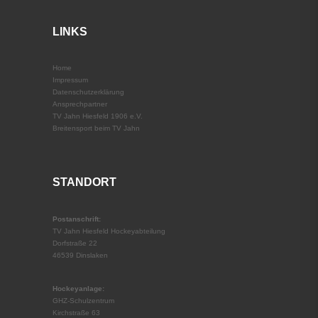
LINKS
Home
Impressum
Datenschutz­erklärung
Ansprechpartner
TV Jahn Hiesfeld 1906 e.V.
Breitensport beim TV Jahn
STANDORT
Postanschrift:
TV Jahn Hiesfeld Hockeyabteilung
Dorfstraße 22
46539 Dinslaken
Hockeyanlage:
GHZ-Schulzentrum
Kirchstraße 63