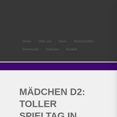
Home
Über uns
News
Mannschaften
Downloads
Kalender
Kontakt
MÄDCHEN D2:
TOLLER
SPIELTAG IN