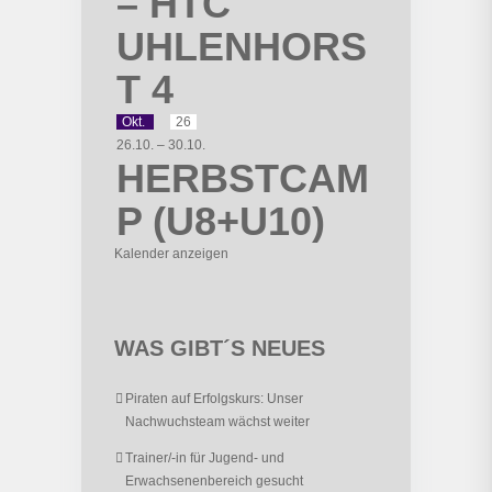
– HTC
UHLENHORS
T 4
Okt.
26
26.10.
–
30.10.
HERBSTCAM
P (U8+U10)
Kalender anzeigen
WAS GIBT´S NEUES
Piraten auf Erfolgskurs: Unser
Nachwuchsteam wächst weiter
Trainer/-in für Jugend- und
Erwachsenenbereich gesucht