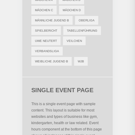
MÄDCHEN C
MÄDCHEN D
MÄNNLICHE JUGEND B
OBERLIGA
SPIELBERICHT
TABELLENFÜHRUNG
UWE NEUTERT
VEILCHEN
VERBANDSLIGA
WEIBLICHE JUGEND B
WJB
SINGLE EVENT PAGE
This is a single event page with sample
content. This layout is suitable for most
websites and types of business like gym,
kindergarten, health or law related. Event
hours component at the bottom of this page