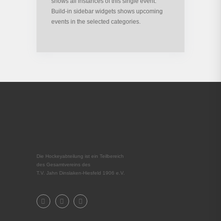
shows all instances of this single event.
Build-in sidebar widgets shows upcoming
events in the selected categories.
Die Hockeyabteilung ist ein Teilbereich
des Gesamtvereins des
T.V. Jahn Dinslaken-Hiesfeld 1906 e.V.