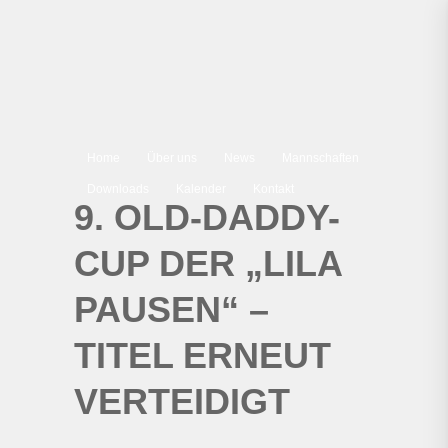
Home
Über uns
News
Mannschaften
Downloads
Kalender
Kontakt
9. OLD-DADDY-
CUP DER „LILA
PAUSEN“ –
TITEL ERNEUT
VERTEIDIGT