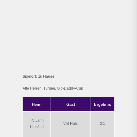
Spielort: zu Hause
Alte Herren, Turnier, Old-Daddy-Cup
Heim
Gast
Ergebnis
TV Jahn
VfB Hüls
2:1
Hiesfeld