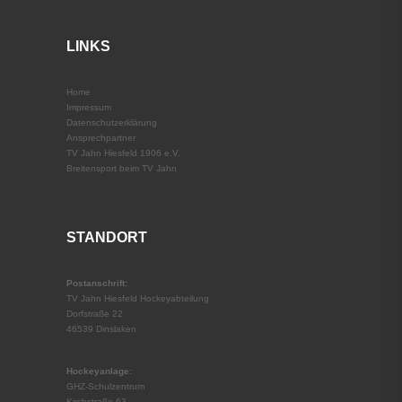
LINKS
Home
Impressum
Datenschutz­erklärung
Ansprechpartner
TV Jahn Hiesfeld 1906 e.V.
Breitensport beim TV Jahn
STANDORT
Postanschrift:
TV Jahn Hiesfeld Hockeyabteilung
Dorfstraße 22
46539 Dinslaken
Hockeyanlage:
GHZ-Schulzentrum
Kirchstraße 63