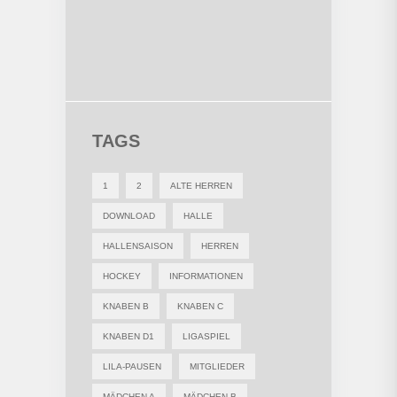
TAGS
1
2
ALTE HERREN
DOWNLOAD
HALLE
HALLENSAISON
HERREN
HOCKEY
INFORMATIONEN
KNABEN B
KNABEN C
KNABEN D1
LIGASPIEL
LILA-PAUSEN
MITGLIEDER
MÄDCHEN A
MÄDCHEN B