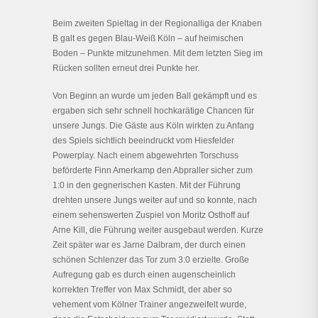
Beim zweiten Spieltag in der Regionalliga der Knaben
B galt es gegen Blau-Weiß Köln – auf heimischen
Boden – Punkte mitzunehmen. Mit dem letzten Sieg im
Rücken sollten erneut drei Punkte her.
Von Beginn an wurde um jeden Ball gekämpft und es
ergaben sich sehr schnell hochkarätige Chancen für
unsere Jungs. Die Gäste aus Köln wirkten zu Anfang
des Spiels sichtlich beeindruckt vom Hiesfelder
Powerplay. Nach einem abgewehrten Torschuss
beförderte Finn Amerkamp den Abpraller sicher zum
1:0 in den gegnerischen Kasten. Mit der Führung
drehten unsere Jungs weiter auf und so konnte, nach
einem sehenswerten Zuspiel von Moritz Osthoff auf
Arne Kill, die Führung weiter ausgebaut werden. Kurze
Zeit später war es Jarne Dalbram, der durch einen
schönen Schlenzer das Tor zum 3:0 erzielte. Große
Aufregung gab es durch einen augenscheinlich
korrekten Treffer von Max Schmidt, der aber so
vehement vom Kölner Trainer angezweifelt wurde,