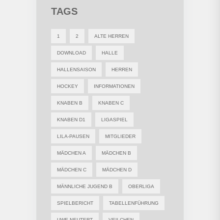
TAGS
1
2
ALTE HERREN
DOWNLOAD
HALLE
HALLENSAISON
HERREN
HOCKEY
INFORMATIONEN
KNABEN B
KNABEN C
KNABEN D1
LIGASPIEL
LILA-PAUSEN
MITGLIEDER
MÄDCHEN A
MÄDCHEN B
MÄDCHEN C
MÄDCHEN D
MÄNNLICHE JUGEND B
OBERLIGA
SPIELBERICHT
TABELLENFÜHRUNG
UWE NEUTERT
VEILCHEN