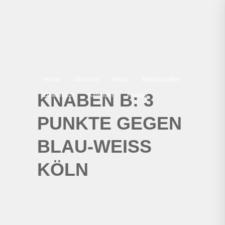
Home
Über uns
News
Mannschaften
KNABEN B: 3
Downloads
Kalender
Kontakt
PUNKTE GEGEN
BLAU-WEISS
KÖLN