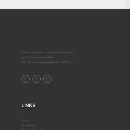
Die Hockeyabteilung ist ein Teilbereich
des Gesamtvereins des
T.V. Jahn Dinslaken-Hiesfeld 1906 e.V.
LINKS
Home
Impressum