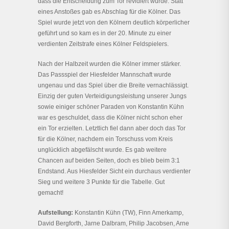
dass die Entscheidung zum Tor revidiert wurde. Statt
eines Anstoßes gab es Abschlag für die Kölner. Das
Spiel wurde jetzt von den Kölnern deutlich körperlicher
geführt und so kam es in der 20. Minute zu einer
verdienten Zeitstrafe eines Kölner Feldspielers.
Nach der Halbzeit wurden die Kölner immer stärker.
Das Passspiel der Hiesfelder Mannschaft wurde
ungenau und das Spiel über die Breite vernachlässigt.
Einzig der guten Verteidigungsleistung unserer Jungs
sowie einiger schöner Paraden von Konstantin Kühn
war es geschuldet, dass die Kölner nicht schon eher
ein Tor erzielten. Letztlich fiel dann aber doch das Tor
für die Kölner, nachdem ein Torschuss vom Kreis
unglücklich abgefälscht wurde. Es gab weitere
Chancen auf beiden Seiten, doch es blieb beim 3:1
Endstand. Aus Hiesfelder Sicht ein durchaus verdienter
Sieg und weitere 3 Punkte für die Tabelle. Gut
gemacht!
Aufstellung:
Konstantin Kühn (TW), Finn Amerkamp,
David Bergforth, Jarne Dalbram, Philip Jacobsen, Arne