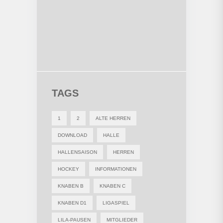
TAGS
1
2
ALTE HERREN
DOWNLOAD
HALLE
HALLENSAISON
HERREN
HOCKEY
INFORMATIONEN
KNABEN B
KNABEN C
KNABEN D1
LIGASPIEL
LILA-PAUSEN
MITGLIEDER