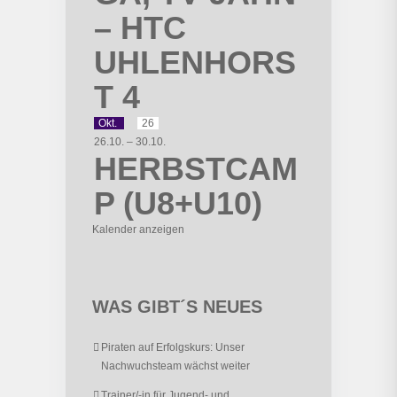
– HTC
UHLENHORS
T 4
Okt.
26
26.10.
–
30.10.
HERBSTCAM
P (U8+U10)
Kalender anzeigen
WAS GIBT´S NEUES
Piraten auf Erfolgskurs: Unser
Nachwuchsteam wächst weiter
Trainer/-in für Jugend- und