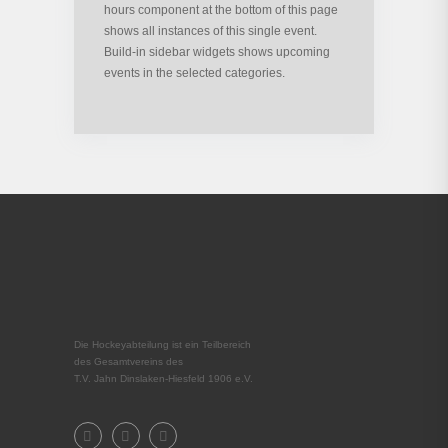
hours component at the bottom of this page
shows all instances of this single event.
Build-in sidebar widgets shows upcoming
events in the selected categories.
Die Hockeyabteilung ist ein Teilbereich
des Gesamtvereins des
T.V. Jahn Dinslaken-Hiesfeld 1906 e.V.