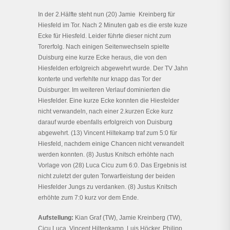
In der 2.Hälfte steht nun (20) Jamie Kreinberg für
Hiesfeld im Tor. Nach 2 Minuten gab es die erste kuze
Ecke für Hiesfeld. Leider führte dieser nicht zum
Torerfolg. Nach einigen Seitenwechseln spielte
Duisburg eine kurze Ecke heraus, die von den
Hiesfelden erfolgreich abgewehrt wurde. Der TV Jahn
konterte und verfehlte nur knapp das Tor der
Duisburger. Im weiteren Verlauf dominierten die
Hiesfelder. Eine kurze Ecke konnten die Hiesfelder
nicht verwandeln, nach einer 2.kurzen Ecke kurz
darauf wurde ebenfalls erfolgreich von Duisburg
abgewehrt. (13) Vincent Hiltekamp traf zum 5:0 für
Hiesfeld, nachdem einige Chancen nicht verwandelt
werden konnten. (8) Justus Knitsch erhöhte nach
Vorlage von (28) Luca Cicu zum 6:0. Das Ergebnis ist
nicht zuletzt der guten Torwartleistung der beiden
Hiesfelder Jungs zu verdanken. (8) Justus Knitsch
erhöhte zum 7:0 kurz vor dem Ende.
Aufstellung:
Kian Graf (TW), Jamie Kreinberg (TW),
Cicu Luca, Vincent Hiltenkamp, Luis Höcker, Philipp