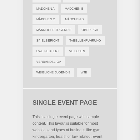
MÄDCHEN A
MÄDCHEN B
MÄDCHEN C
MÄDCHEN D
MÄNNLICHE JUGEND B
OBERLIGA
SPIELBERICHT
TABELLENFÜHRUNG
UWE NEUTERT
VEILCHEN
VERBANDSLIGA
WEIBLICHE JUGEND B
WJB
SINGLE EVENT PAGE
This is a single event page with sample
content. This layout is suitable for most
websites and types of business like gym,
kindergarten, health or law related. Event