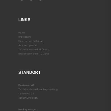
LINKS
Home
Impressum
Datenschutz­erklärung
Ansprechpartner
TV Jahn Hiesfeld 1906 e.V.
Breitensport beim TV Jahn
STANDORT
Postanschrift:
TV Jahn Hiesfeld Hockeyabteilung
Dorfstraße 22
46539 Dinslaken
Hockeyanlage: