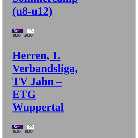
(u8-u12)
Sep.
13
18:00
–
20:00
Herren, 1.
Verbandsliga,
TV Jahn –
ETG
Wuppertal
Sep.
20
16:00
–
18:00