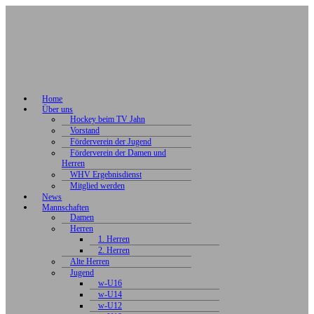
Home
Über uns
Hockey beim TV Jahn
Vorstand
Förderverein der Jugend
Förderverein der Damen und
Herren
WHV Ergebnisdienst
Mitglied werden
News
Mannschaften
Damen
Herren
1. Herren
2. Herren
Alte Herren
Jugend
w-U16
w-U14
w-U12