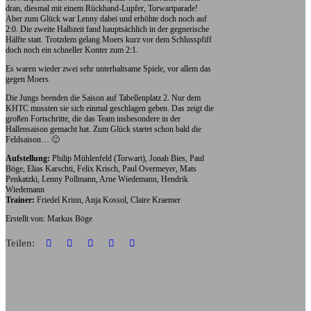
dran, diesmal mit einem Rückhand-Lupfer, Torwartparade!
Aber zum Glück war Lenny dabei und erhöhte doch noch auf
2:0. Die zweite Halbzeit fand hauptsächlich in der gegnerische
Hälfte statt. Trotzdem gelang Moers kurz vor dem Schlusspfiff
doch noch ein schneller Konter zum 2:1.
Es waren wieder zwei sehr unterhaltsame Spiele, vor allem das
gegen Moers.
Die Jungs beenden die Saison auf Tabellenplatz 2. Nur dem
KHTC mussten sie sich einmal geschlagen geben. Das zeigt die
großen Fortschritte, die das Team insbesondere in der
Hallensaison gemacht hat. Zum Glück startet schon bald die
Feldsaison… 🙂
Aufstellung:
Philip Mühlenfeld (Torwart), Jonah Bies, Paul
Böge, Elias Karschti, Felix Krisch, Paul Overmeyer, Mats
Penkatzki, Lenny Pollmann, Arne Wiedemann, Hendrik
Wiedemann
Trainer:
Friedel Krinn, Anja Kossol, Claire Kraemer
Erstellt von: Markus Böge
Teilen: