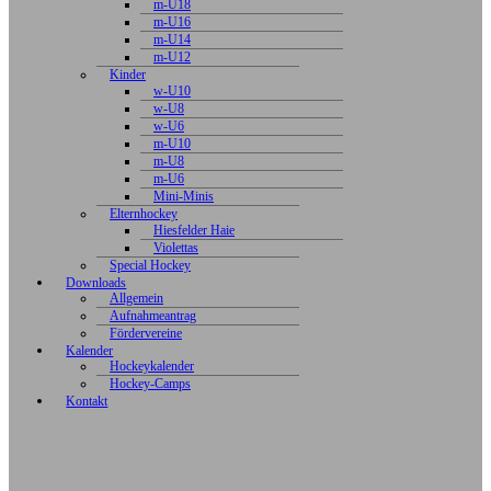
m-U18
m-U16
m-U14
m-U12
Kinder
w-U10
w-U8
w-U6
m-U10
m-U8
m-U6
Mini-Minis
Elternhockey
Hiesfelder Haie
Violettas
Special Hockey
Downloads
Allgemein
Aufnahmeantrag
Fördervereine
Kalender
Hockeykalender
Hockey-Camps
Kontakt