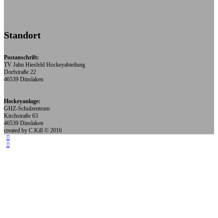
Standort
Postanschrift:
TV Jahn Hiesfeld Hockeyabteilung
Dorfstraße 22
46539 Dinslaken
Hockeyanlage:
GHZ-Schulzentrum
Kirchstraße 63
46539 Dinslaken
created by C.Kill © 2016