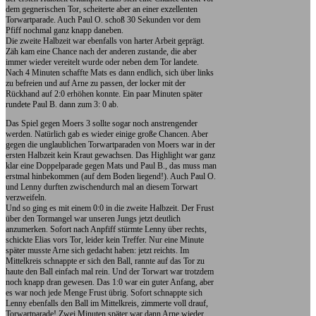
dem gegnerischen Tor, scheiterte aber an einer exzellenten
Torwartparade. Auch Paul O. schoß 30 Sekunden vor dem
Pfiff nochmal ganz knapp daneben.
Die zweite Halbzeit war ebenfalls von harter Arbeit geprägt.
Zäh kam eine Chance nach der anderen zustande, die aber
immer wieder vereitelt wurde oder neben dem Tor landete.
Nach 4 Minuten schaffte Mats es dann endlich, sich über links
zu befreien und auf Arne zu passen, der locker mit der
Rückhand auf 2:0 erhöhen konnte. Ein paar Minuten später
rundete Paul B. dann zum 3: 0 ab.
Das Spiel gegen Moers 3 sollte sogar noch anstrengender
werden. Natürlich gab es wieder einige große Chancen. Aber
gegen die unglaublichen Torwartparaden von Moers war in der
ersten Halbzeit kein Kraut gewachsen. Das Highlight war ganz
klar eine Doppelparade gegen Mats und Paul B., das muss man
erstmal hinbekommen (auf dem Boden liegend!). Auch Paul O.
und Lenny durften zwischendurch mal an diesem Torwart
verzweifeln.
Und so ging es mit einem 0:0 in die zweite Halbzeit. Der Frust
über den Tormangel war unseren Jungs jetzt deutlich
anzumerken. Sofort nach Anpfiff stürmte Lenny über rechts,
schickte Elias vors Tor, leider kein Treffer. Nur eine Minute
später musste Arne sich gedacht haben: jetzt reichts. Im
Mittelkreis schnappte er sich den Ball, rannte auf das Tor zu
haute den Ball einfach mal rein. Und der Torwart war trotzdem
noch knapp dran gewesen. Das 1:0 war ein guter Anfang, aber
es war noch jede Menge Frust übrig. Sofort schnappte sich
Lenny ebenfalls den Ball im Mittelkreis, zimmerte voll drauf,
Torwartparade! Zwei Minuten später war dann Arne wieder