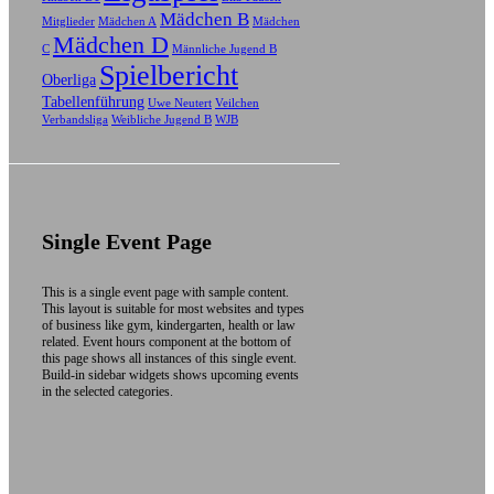
Mädchen B
Mitglieder
Mädchen A
Mädchen
Mädchen D
C
Männliche Jugend B
Spielbericht
Oberliga
Tabellenführung
Uwe Neutert
Veilchen
Verbandsliga
Weibliche Jugend B
WJB
Single Event Page
This is a single event page with sample content.
This layout is suitable for most websites and types
of business like gym, kindergarten, health or law
related. Event hours component at the bottom of
this page shows all instances of this single event.
Build-in sidebar widgets shows upcoming events
in the selected categories.