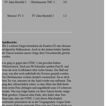
TV Jahn Hiesfeld 3
Oberhausener THC 2
3:0
Moerser TV 3
TV Jahn Hiesfeld 3
1:2
Spielbericht:
Mit 2 weiteren Siegen beendeten die Knaben D3 eine überaus
erfolgreiche Hallensaison. Auch in den letzten beiden Spielen
der Saison konnten unsere Jungs ihrer Favoritenrolle gerecht
werden.
Los ging es gegen den OTHC 2 mit gewohnt hohem
Offensivdruck. Nach nur 90 Sekunden spielten Paul B. und
Arne die erste Großchance über rechts heraus. Der Ball traf
zwar, war aber noch außerhalb des Kreises gespielt worden.
Die Oberhausener wirkten deutlich verunsichert. Da es doch
kein Tor war, mussten sie das Spiel wieder neu aufbauen. Das
ging aber offensichtlich schief, so dass Mats den Ball direkt
beim ersten Pass abfangen und ungefährdet zum 1:0 schiessen
konnte. Was nun folgte hatten wir diese Saison bereits einige
Male gesehen: Chancen ohne Ende, aber leider ohne Tore.
Dazu kam, dass der OTHC 2 sich dieses Mal deutlich
wehrhafter präsentierte als in der Vergangenheit. Gegen Ende
der ersten Halbzeit erkämpfte Elias sich eine Chance direkt vor