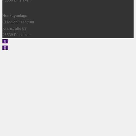
46539 Dinslaken
Hockeyanlage:
GHZ-Schulzentrum
Kirchstraße 63
46539 Dinslaken