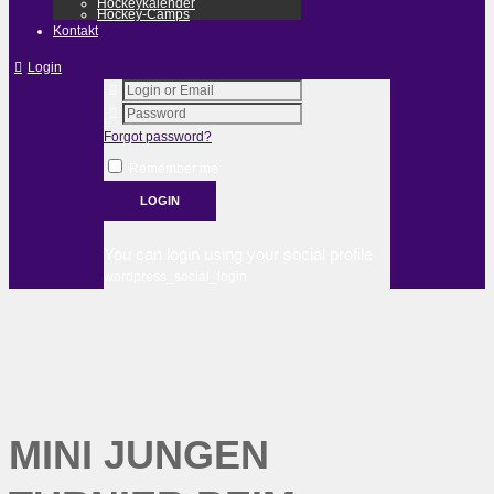
Hockeykalender
Hockey-Camps
Kontakt
Login
Forgot password?
Remember me
You can login using your social profile
wordpress_social_login
MINI JUNGEN