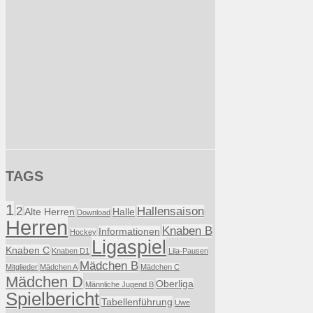
TAGS
1
2
Hallensaison
Alte Herren
Halle
Download
Herren
Knaben B
Informationen
Hockey
Ligaspiel
Knaben C
Knaben D1
Lila-Pausen
Mädchen B
Mitglieder
Mädchen A
Mädchen C
Mädchen D
Oberliga
Männliche Jugend B
Spielbericht
Tabellenführung
Uwe