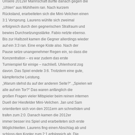
Unsere 2012er Mannschaft durfte danach gegen die
„Uhlen“ aus Mühlheim ran. Nach kurzem
Rückstand, erarbeiteten sich die Mini-Veilchen einen
3:1 Vorsprung. Laurens wühlte sich zweimal
erfolgreich durch den gegnerischen Strafraum und
bewies Durchsetzungsstärke. Fabio netzte ebenso.
Bis zur Halbzeit kamen die Gegner allerdings wieder
auf ein 3:3 ran. Eine enge Kiste also. Nach der
Pause setze unangenehmer Regen ein, so dass die
Konzentration – es war zudem das erste
Turnierspiel für einige – nachließ. Uhlenhorst zog
davon. Das Spiel endete 3:6. Trotzdem eine gute,
kämpferische Leistung.
„Warum stehst du auf der anderen Seite?“. „Spielen wir
alle auf ein Tor?“ Das waren anfänglich die
großen Fragen vieler Mitspieler beim reinen internen
Duell der Hiesfelder Mini-Veilchen. Jan und Sam
orientierten sich von den 2011ern am schnellsten und
trafen zum 2:0. Danach kamen die 2012er
immer besser ins Spiel und erarbeiteten sich erste
Möglichkeiten. Laurens fing einen Abschlag ab und
schloss den Konter zum 2:1 erfolgreich ab. Die