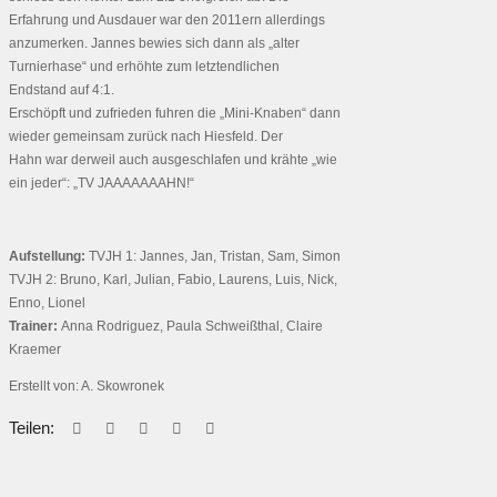
Erfahrung und Ausdauer war den 2011ern allerdings
anzumerken. Jannes bewies sich dann als „alter
Turnierhase“ und erhöhte zum letztendlichen
Endstand auf 4:1.
Erschöpft und zufrieden fuhren die „Mini-Knaben“ dann
wieder gemeinsam zurück nach Hiesfeld. Der
Hahn war derweil auch ausgeschlafen und krähte „wie
ein jeder“: „TV JAAAAAAAHN!“
Aufstellung:
TVJH 1: Jannes, Jan, Tristan, Sam, Simon
TVJH 2: Bruno, Karl, Julian, Fabio, Laurens, Luis, Nick,
Enno, Lionel
Trainer:
Anna Rodriguez, Paula Schweißthal, Claire
Kraemer
Erstellt von: A. Skowronek
Teilen: