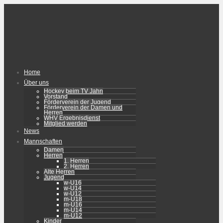
Home
Über uns
Hockey beim TV Jahn
Vorstand
Förderverein der Jugend
Förderverein der Damen und
Herren
WHV Ergebnisdienst
Mitglied werden
News
Mannschaften
Damen
Herren
1. Herren
2. Herren
Alte Herren
Jugend
w-U16
w-U14
w-U12
m-U18
m-U16
m-U14
m-U12
Kinder