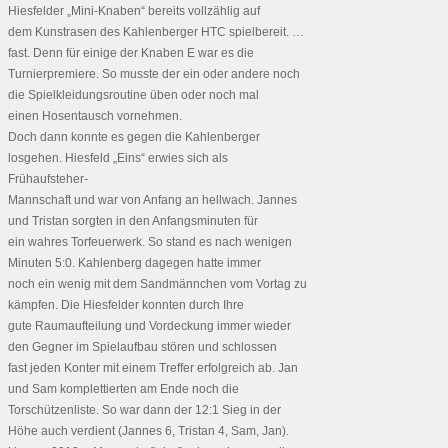
Hiesfelder „Mini-Knaben“ bereits vollzählig auf
dem Kunstrasen des Kahlenberger HTC spielbereit. …
fast. Denn für einige der Knaben E war es die
Turnierpremiere. So musste der ein oder andere noch
die Spielkleidungsroutine üben oder noch mal
einen Hosentausch vornehmen.
Doch dann konnte es gegen die Kahlenberger
losgehen. Hiesfeld „Eins“ erwies sich als
Frühaufsteher-
Mannschaft und war von Anfang an hellwach. Jannes
und Tristan sorgten in den Anfangsminuten für
ein wahres Torfeuerwerk. So stand es nach wenigen
Minuten 5:0. Kahlenberg dagegen hatte immer
noch ein wenig mit dem Sandmännchen vom Vortag zu
kämpfen. Die Hiesfelder konnten durch Ihre
gute Raumaufteilung und Vordeckung immer wieder
den Gegner im Spielaufbau stören und schlossen
fast jeden Konter mit einem Treffer erfolgreich ab. Jan
und Sam komplettierten am Ende noch die
Torschützenliste. So war dann der 12:1 Sieg in der
Höhe auch verdient (Jannes 6, Tristan 4, Sam, Jan).