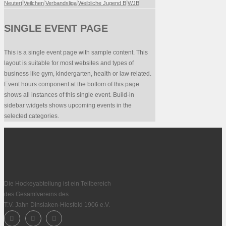
Neutert
Veilchen
Verbandsliga
Weibliche Jugend B
WJB
SINGLE EVENT PAGE
This is a single event page with sample content. This
layout is suitable for most websites and types of
business like gym, kindergarten, health or law related.
Event hours component at the bottom of this page
shows all instances of this single event. Build-in
sidebar widgets shows upcoming events in the
selected categories.
Die Hockeyabteilung ist ein Teilbereich
des Gesamtvereins des
T.V. Jahn Dinslaken-Hiesfeld 1906 e.V.