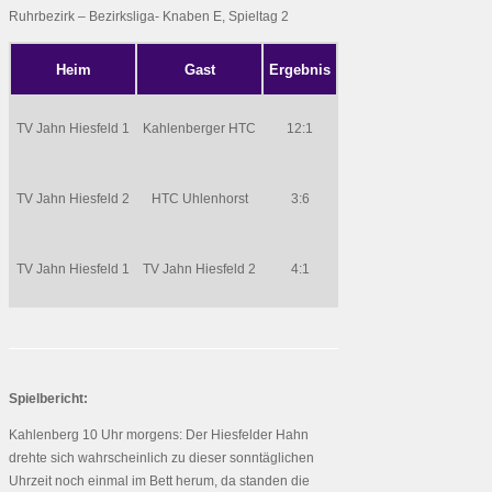
Ruhrbezirk – Bezirksliga- Knaben E, Spieltag 2
Heim
Gast
Ergebnis
TV Jahn Hiesfeld 1
Kahlenberger HTC
12:1
TV Jahn Hiesfeld 2
HTC Uhlenhorst
3:6
TV Jahn Hiesfeld 1
TV Jahn Hiesfeld 2
4:1
Spielbericht:
Kahlenberg 10 Uhr morgens: Der Hiesfelder Hahn
drehte sich wahrscheinlich zu dieser sonntäglichen
Uhrzeit noch einmal im Bett herum, da standen die