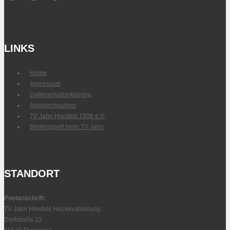
LINKS
Home
Impressum
Datenschutz­erklärung
Ansprechpartner
TV Jahn Hiesfeld 1906 e.V.
Breitensport beim TV Jahn
STANDORT
Postanschrift:
TV Jahn Hiesfeld Hockeyabteilung
Dorfstraße 22