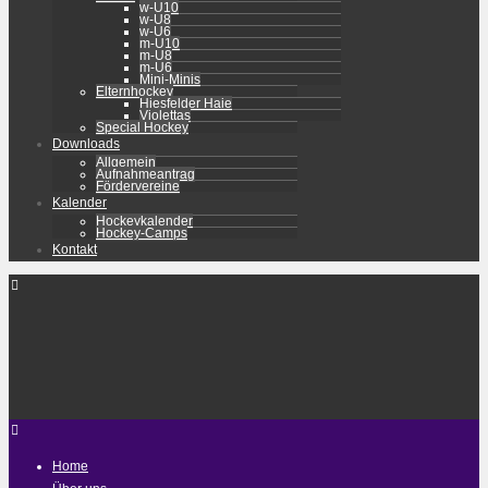
w-U10
w-U8
w-U6
m-U10
m-U8
m-U6
Mini-Minis
Elternhockey
Hiesfelder Haie
Violettas
Special Hockey
Downloads
Allgemein
Aufnahmeantrag
Fördervereine
Kalender
Hockeykalender
Hockey-Camps
Kontakt
Home