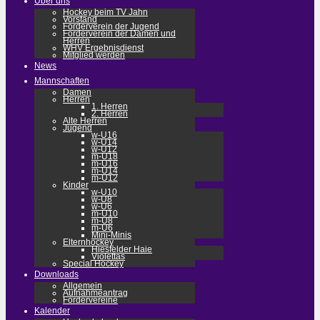
Über uns
Hockey beim TV Jahn
Vorstand
Förderverein der Jugend
Förderverein der Damen und
Herren
WHV Ergebnisdienst
Mitglied werden
News
Mannschaften
Damen
Herren
1. Herren
2. Herren
Alte Herren
Jugend
w-U16
w-U14
w-U12
m-U18
m-U16
m-U14
m-U12
Kinder
w-U10
w-U8
w-U6
m-U10
m-U8
m-U6
Mini-Minis
Elternhockey
Hiesfelder Haie
Violettas
Special Hockey
Downloads
Allgemein
Aufnahmeantrag
Fördervereine
Kalender