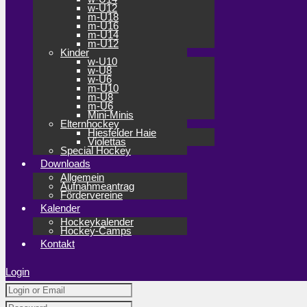
w-U12
m-U18
m-U16
m-U14
m-U12
Kinder
w-U10
w-U8
w-U6
m-U10
m-U8
m-U6
Mini-Minis
Elternhockey
Hiesfelder Haie
Violettas
Special Hockey
Downloads
Allgemein
Aufnahmeantrag
Fördervereine
Kalender
Hockeykalender
Hockey-Camps
Kontakt
Login