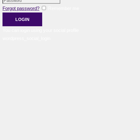
Forgot password?
Remember me
You can login using your social profile
wordpress_social_login