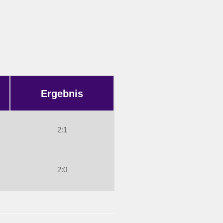
Ergebnis
2:1
2:0