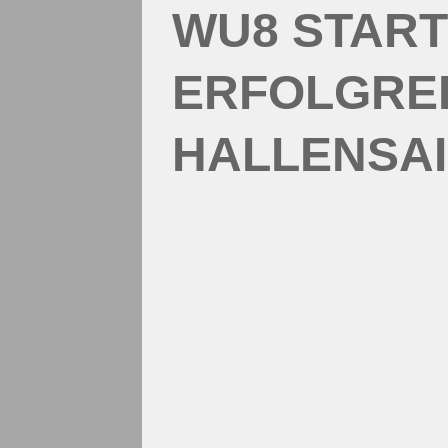
WU8 START
ERFOLGREI
HALLENSA