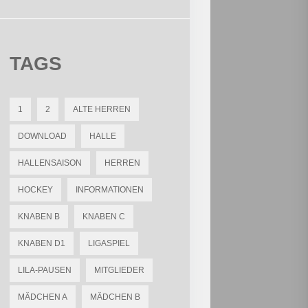
TAGS
1
2
ALTE HERREN
DOWNLOAD
HALLE
HALLENSAISON
HERREN
HOCKEY
INFORMATIONEN
KNABEN B
KNABEN C
KNABEN D1
LIGASPIEL
LILA-PAUSEN
MITGLIEDER
MÄDCHEN A
MÄDCHEN B