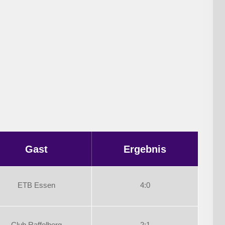
Gast
Ergebnis
ETB Essen
4:0
Club Raffelberg
2:1