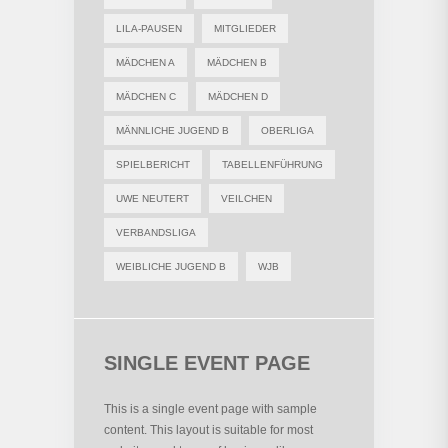
LILA-PAUSEN
MITGLIEDER
MÄDCHEN A
MÄDCHEN B
MÄDCHEN C
MÄDCHEN D
MÄNNLICHE JUGEND B
OBERLIGA
SPIELBERICHT
TABELLENFÜHRUNG
UWE NEUTERT
VEILCHEN
VERBANDSLIGA
WEIBLICHE JUGEND B
WJB
SINGLE EVENT PAGE
This is a single event page with sample
content. This layout is suitable for most