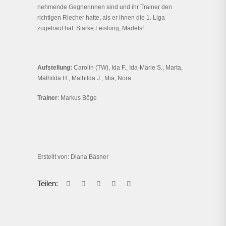
nehmende Gegnerinnen sind und ihr Trainer den
richtigen Riecher hatte, als er ihnen die 1. Liga
zugetraut hat. Starke Leistung, Mädels!
Aufstellung:
Carolin (TW), Ida F., Ida-Marie S., Marta,
Mathilda H., Mathilda J., Mia, Nora
Trainer
: Markus Böge
Erstellt von: Diana Bäsner
Teilen: