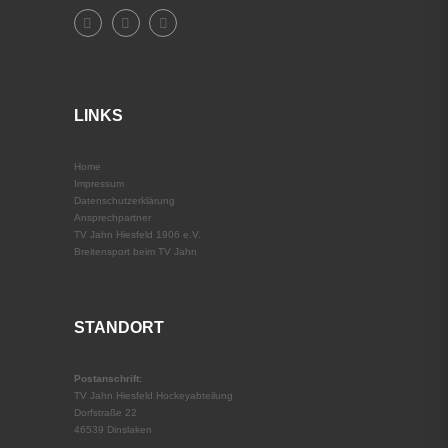
LINKS
Home
Impressum
Datenschutz­erklärung
Ansprechpartner
TV Jahn Hiesfeld 1906 e.V.
Breitensport beim TV Jahn
STANDORT
Postanschrift:
TV Jahn Hiesfeld Hockeyabteilung
Dorfstraße 22
46539 Dinslaken