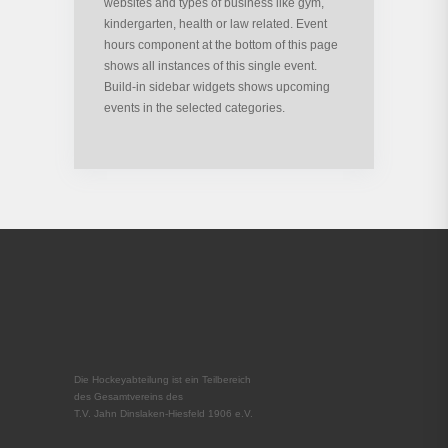
websites and types of business like gym,
kindergarten, health or law related. Event
hours component at the bottom of this page
shows all instances of this single event.
Build-in sidebar widgets shows upcoming
events in the selected categories.
Die Hockeyabteilung ist ein Teilbereich
des Gesamtvereins des
T.V. Jahn Dinslaken-Hiesfeld 1906 e.V.