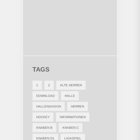
TAGS
1
2
ALTE HERREN
DOWNLOAD
HALLE
HALLENSAISON
HERREN
HOCKEY
INFORMATIONEN
KNABEN B
KNABEN C
KNABEN D1
LIGASPIEL